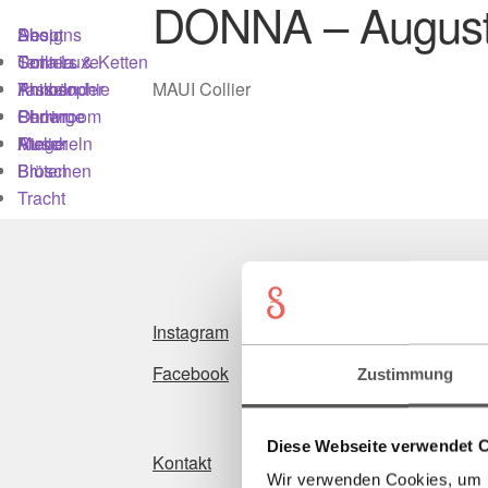
DONNA – August
Shop
Designs
About
Colliers & Ketten
Terra Luxe
Sonnia
Armbänder
Tasseln
Philosophie
MAUI Collier
Ohrringe
Perlen
Showroom
Ringe
Muscheln
Atelier
Broschen
Blüten
Tracht
Instagram
Facebook
Zustimmung
Diese Webseite verwendet 
Kontakt
Wir verwenden Cookies, um I