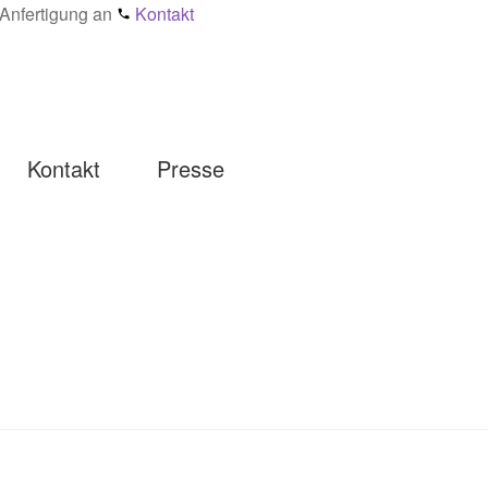
e Anfertigung an
Kontakt
Kontakt
Presse
einmaterialien Wirkung & Pflege – Ratgeber
Impressum
Kasse
sophie
Presse
Registrierung
aben
Schmuck-Atelier
Showroom
Sonnia
Versand
Warenkorb