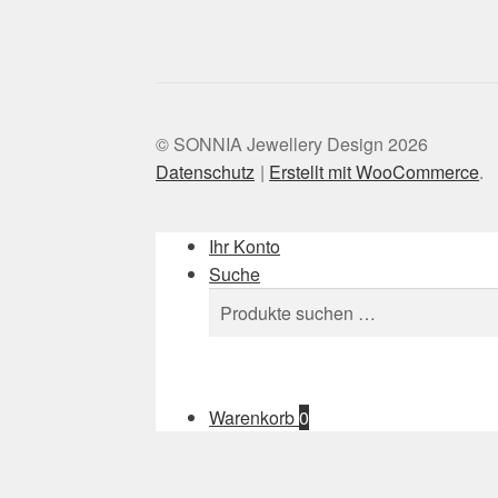
© SONNIA Jewellery Design 2026
Datenschutz
Erstellt mit WooCommerce
.
Ihr Konto
Suche
Suchen
Suchen
nach:
Warenkorb
0