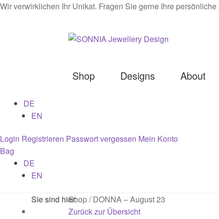
Wir verwirklichen Ihr Unikat. Fragen Sie gerne Ihre persönlich
Zur
Zum
Navigation
Inhalt
springen
springen
Shop
Designs
About
DE
Startseite
AGB
Cookies
Datenschutz
Edelst
EN
Kontakt
Login
Mein Konto
Newsletter
Philo
Login
Registrieren
Passwort vergessen
Mein Konto
Bag
Richtlinie für Rückerstattungen und Rückg
DE
EN
Sie sind hier:
Sie sind hier:
Sie sind hier:
Shop
/
DONNA – August 23
Zurück zur Übersicht