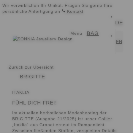
Wir verwirklichen Ihr Unikat. Fragen Sie gerne Ihre
persönliche Anfertigung an
Kontakt
DE
Zur
Zum
BAG
Navigation
Inhalt
Menu
springen
springen
EN
Zurück zur Übersicht
BRIGITTE
ITAKLIA
FÜHL DICH FREI!
Im aktuellen herbstlichen Modeshooting der
BRIGITTE
(Ausgabe 21/2025) ist unser Collier
„Itaklia“ aus Granat
erneut im Rampenlicht.
Zwischen fließenden Stoffen, verspielten Details