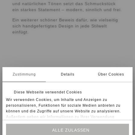
und natürlichen Tönen setzt das Schmuckstück
ein starkes Statement – modern, sinnlich und frei.
Ein weiterer schöner Beweis dafür, wie vielseitig
sich handgefertigtes Design in jede Stilwelt
einfügt.
Zustimmung
Details
Über Cookies
INSTAGRAM
Diese Webseite verwendet Cookies
FACEBOOK
Wir verwenden Cookies, um Inhalte und Anzeigen zu
personalisieren, Funktionen für soziale Medien anbieten zu
können und die Zugriffe auf unsere Website zu analysieren.
Außerdem geben wir Informationen zu Ihrer Verwendung
unserer Website an unsere Partner für soziale Medien,
Werbung und Analysen weiter. Unsere Partner führen diese
KONTAKT
ALLE ZULASSEN
Informationen möglicherweise mit weiteren Daten zusammen,
NEWSLETTER