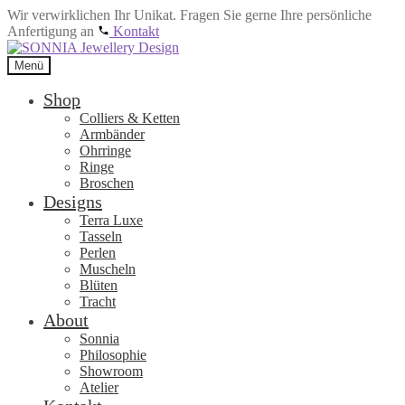
Wir verwirklichen Ihr Unikat. Fragen Sie gerne Ihre persönliche
Anfertigung an
Kontakt
Zur
Zum
Navigation
Inhalt
Menü
springen
springen
Shop
Colliers & Ketten
Armbänder
Ohrringe
Ringe
Broschen
Designs
Terra Luxe
Tasseln
Perlen
Muscheln
Blüten
Tracht
About
Sonnia
Philosophie
Showroom
Atelier