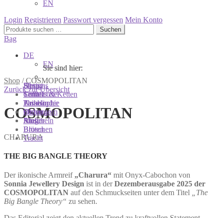
EN
Login
Registrieren
Passwort vergessen
Mein Konto
Suchen
Suchen
nach:
Bag
DE
EN
Sie sind hier:
Sie sind hier:
Sie sind hier:
Shop
/
COSMOPOLITAN
Shop
Designs
About
Zurück zur Übersicht
Colliers & Ketten
Terra Luxe
Sonnia
Armbänder
Tasseln
Philosophie
COSMOPOLITAN
Ohrringe
Perlen
Showroom
Ringe
Muscheln
Atelier
Broschen
Blüten
CHARURA
Tracht
THE BIG BANGLE THEORY
Der ikonische Armreif
„Charura“
mit Onyx-Cabochon von
Sonnia Jewellery Design
ist in der
Dezemberausgabe 2025 der
COSMOPOLITAN
auf den Schmuckseiten unter dem Titel
„The
Big Bangle Theory“
zu sehen.
Das Editorial zeigt den aktuellen Trend zu kraftvollen Statement-