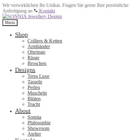
Wir verwirklichen Ihr Unikat. Fragen Sie gerne Ihre persönliche
Anfertigung an
Kontakt
Zur
Zum
Navigation
Inhalt
Menü
springen
springen
Shop
Colliers & Ketten
Armbänder
Ohrringe
Ringe
Broschen
Designs
Terra Luxe
Tasseln
Perlen
Muscheln
Blüten
Tracht
About
Sonnia
Philosophie
Showroom
Atelier