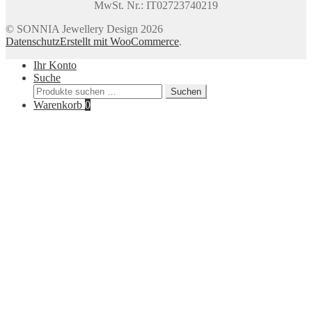
MwSt. Nr.: IT02723740219
© SONNIA Jewellery Design 2026
Datenschutz
Erstellt mit WooCommerce
.
Ihr Konto
Suche
Suchen
Suchen
nach:
Warenkorb
0