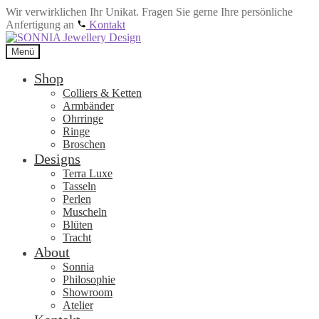
Wir verwirklichen Ihr Unikat. Fragen Sie gerne Ihre persönliche
Anfertigung an
Kontakt
Zur
Zum
Navigation
Inhalt
Menü
springen
springen
Shop
Colliers & Ketten
Armbänder
Ohrringe
Ringe
Broschen
Designs
Terra Luxe
Tasseln
Perlen
Muscheln
Blüten
Tracht
About
Sonnia
Philosophie
Showroom
Atelier