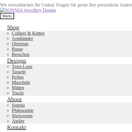
Wir verwirklichen Ihr Unikat. Fragen Sie gerne Ihre persönliche Anfer
Zur
Zum
Navigation
Inhalt
Menü
springen
springen
Shop
Colliers & Ketten
Armbänder
Ohrringe
Ringe
Broschen
Designs
Terra Luxe
Tasseln
Perlen
Muscheln
Blüten
Tracht
About
Sonnia
Philosophie
Showroom
Atelier
Kontakt