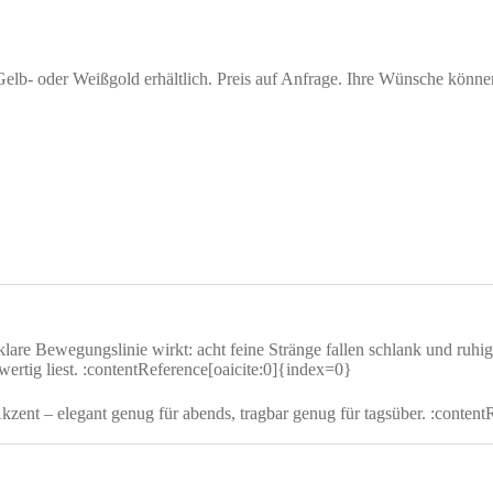
 Gelb- oder Weißgold erhältlich. Preis auf Anfrage. Ihre Wünsche könn
 Bewegungslinie wirkt: acht feine Stränge fallen schlank und ruhig –
chwertig liest. :contentReference[oaicite:0]{index=0}
zent – elegant genug für abends, tragbar genug für tagsüber. :content