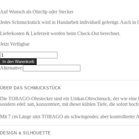
Auf Wunsch als Ohrclip oder Stecker
Jedes Schmuckstück wird in Handarbeit individuell gefertigt. Auch in
Lieferkosten & Lieferzeit werden beim Check-Out berechnet.
Jetzt Verfügbar
TOBAGO
Ohrstecker
In den Warenkorb
Menge
Alternative:
ÜBER DAS SCHMUCKSTÜCK
Die TOBAGO-Ohrstecker sind ein Unikat-Ohrschmuck, der wie eine klare
sondern edel: satt, konzentriert, mit dieser kühlen Tiefe, die sofort ho
Mit 7 cm Länge sitzt TOBAGO als schwingender, aber kontrollierter Ak
DESIGN & SILHOUETTE