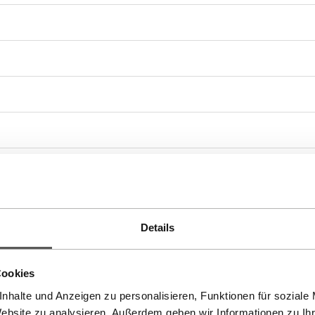
ringe
,
Tasseln
,
Winter
Details
Cookies
nhalte und Anzeigen zu personalisieren, Funktionen für soziale
Website zu analysieren. Außerdem geben wir Informationen zu I