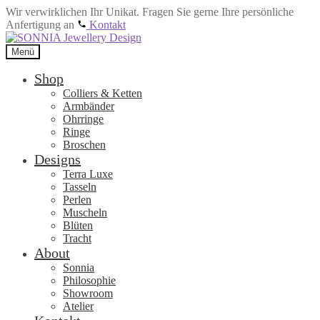
Wir verwirklichen Ihr Unikat. Fragen Sie gerne Ihre persönliche
Anfertigung an
Kontakt
Zur
Zum
Navigation
Inhalt
Menü
springen
springen
Shop
Colliers & Ketten
Armbänder
Ohrringe
Ringe
Broschen
Designs
Terra Luxe
Tasseln
Perlen
Muscheln
Blüten
Tracht
About
Sonnia
Philosophie
Showroom
Atelier