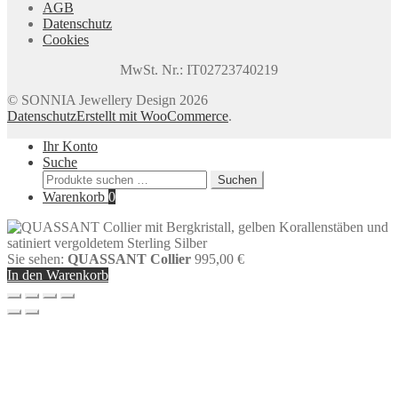
AGB
Datenschutz
Cookies
MwSt. Nr.: IT02723740219
© SONNIA Jewellery Design 2026
Datenschutz
Erstellt mit WooCommerce
.
Ihr Konto
Suche
Suchen
Suchen
nach:
Warenkorb
0
Sie sehen:
QUASSANT Collier
995,00
€
In den Warenkorb