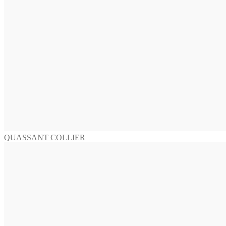
BAQUIA Kette
2.795,00
€
In den Warenkorb
SALINA Collier
1.745,00
€
In den Warenkorb
QUASSANT COLLIER