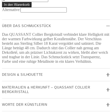
Collier
In den Warenkorb
Menge
Alternative:
ÜBER DAS SCHMUCKSTÜCK
Das QUASSANT Collier Bergkristall verbindet klare Helligkeit mit
der warmen Farbwirkung gelber Korallenstäbe. Der Verschluss
besteht aus Sterling Silber 18 Karat vergoldet und satiniert. Die
Länge beträgt 48 cm. Dadurch sitzt das Collier nah genug am
Dekolleté, um als präziser Lichtakzent zu wirken, bleibt aber weich
und tragbar in der Linie. Das Schmuckstück setzt Transparenz,
Farbe und eine ruhige Metallnote in ein klares Verhältnis.
DESIGN & SILHOUETTE
MATERIALIEN & HERKUNFT – QUASSANT COLLIER
BERGKRISTALL
WORTE DER KÜNSTLERIN