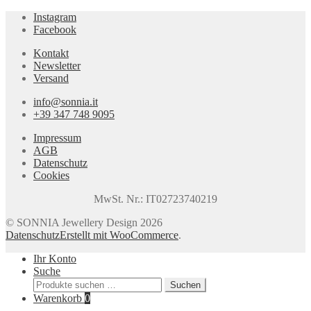
Instagram
Facebook
Kontakt
Newsletter
Versand
info@sonnia.it
+39 347 748 9095
Impressum
AGB
Datenschutz
Cookies
MwSt. Nr.: IT02723740219
© SONNIA Jewellery Design 2026
Datenschutz
Erstellt mit WooCommerce
.
Ihr Konto
Suche
Suchen
Suchen
nach:
Warenkorb
0