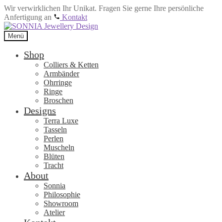
Wir verwirklichen Ihr Unikat. Fragen Sie gerne Ihre persönliche
Anfertigung an
Kontakt
Zur
Zum
Navigation
Inhalt
Menü
springen
springen
Shop
Colliers & Ketten
Armbänder
Ohrringe
Ringe
Broschen
Designs
Terra Luxe
Tasseln
Perlen
Muscheln
Blüten
Tracht
About
Sonnia
Philosophie
Showroom
Atelier