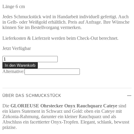
Länge 6 cm
Jedes Schmuckstück wird in Handarbeit individuell gefertigt. Auch
in Gelb- oder Weißgold erhältlich. Preis auf Anfrage. Ihre Wünsche
können Sie im Bestellvorgang vermerken.
Lieferkosten & Lieferzeit werden beim Check-Out berechnet.
Jetzt Verfügbar
GLORIEUSE
OHRSTECKER
In den Warenkorb
Menge
Alternative:
ÜBER DAS SCHMUCKSTÜCK
Die
GLORIEUSE Ohrstecker Onyx Rauchquarz Cateye
sind
ein klares Statement in Schwarz und Gold: oben ein Cateye mit
Zirkonia-Rahmung, darunter ein kleiner Rauchquarz und als
Abschluss ein facettierter Onyx-Tropfen. Elegant, schlank, bewusst
präzise.