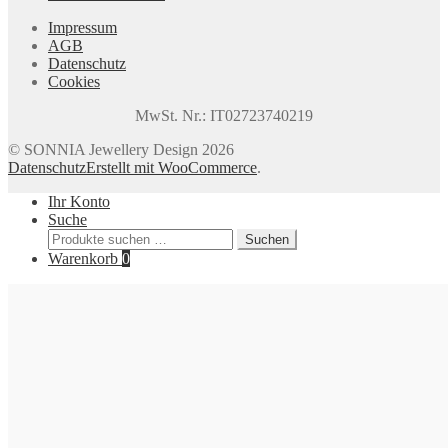
Impressum
AGB
Datenschutz
Cookies
MwSt. Nr.: IT02723740219
© SONNIA Jewellery Design 2026
Datenschutz
Erstellt mit WooCommerce
.
Ihr Konto
Suche
Suchen
Suchen
nach:
Warenkorb
0