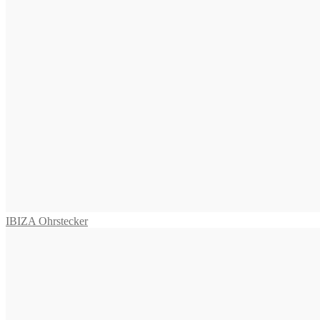
BORA Collier
2.475,00
€
In den Warenkorb
TAMANA Kette
2.995,00
€
In den Warenkorb
BAQUIA lange Kette
3.275,00
€
In den Warenkorb
IBIZA Ohrstecker