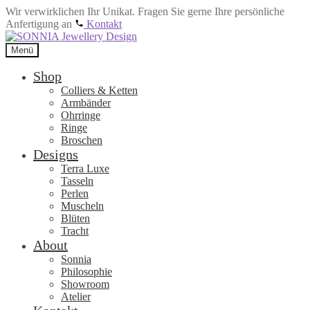
Wir verwirklichen Ihr Unikat. Fragen Sie gerne Ihre persönliche
Anfertigung an
Kontakt
Zur
Zum
Navigation
Inhalt
Menü
springen
springen
Shop
Colliers & Ketten
Armbänder
Ohrringe
Ringe
Broschen
Designs
Terra Luxe
Tasseln
Perlen
Muscheln
Blüten
Tracht
About
Sonnia
Philosophie
Showroom
Atelier