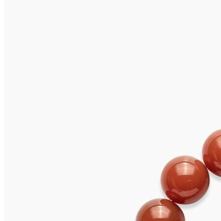
SANSIBAR Armband
825,00
€
In den Warenkorb