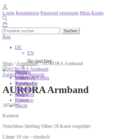
Login
Registrieren
Passwort vergessen
Mein Konto
Suchen
Suchen
nach:
Bag
DE
EN
Sie sind hier:
Sie sind hier:
Sie sind hier:
Shop
/
Armbänder
/
AURORA Armband
Shop
Designs
About
Zurück zur Übersicht
Colliers & Ketten
Terra Luxe
Sonnia
Armbänder
Tasseln
Philosophie
AURORA Armband
Ohrringe
Perlen
Showroom
Ringe
Muscheln
Atelier
Broschen
Blüten
345,00
€
Tracht
Karneol
Verschluss Sterling Silber 18 Karat vergoldet
Länge 19 cm – elastisch