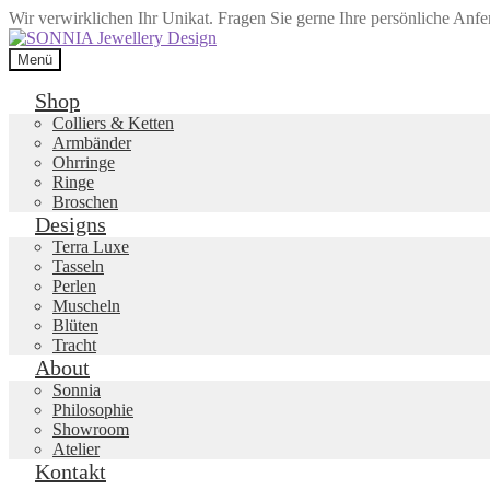
Wir verwirklichen Ihr Unikat. Fragen Sie gerne Ihre persönliche Anf
Zur
Zum
Navigation
Inhalt
Menü
springen
springen
Shop
Colliers & Ketten
Armbänder
Ohrringe
Ringe
Broschen
Designs
Terra Luxe
Tasseln
Perlen
Muscheln
Blüten
Tracht
About
Sonnia
Philosophie
Showroom
Atelier
Kontakt