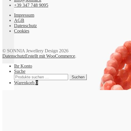
+39 347 748 9095
Impressum
AGB
Datenschutz
Cookies
© SONNIA Jewellery Design 2026
Datenschutz
Erstellt mit WooCommerce
.
Ihr Konto
Suche
Suchen
Suchen
nach:
Warenkorb
0