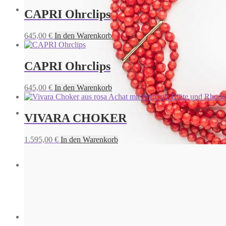
CAPRI Ohrclips
CAPRI Armband
645,00
€
In den Warenkorb
875,00
€
In den Warenkorb
CAPRI Ohrclips
645,00
€
In den Warenkorb
VIVARA CHOKER
Capri Choker
1.595,00
€
In den Warenkorb
1.795,00
€
In den Warenkorb
CAPRI CHOKER
1.795,00
€
In den Warenkorb