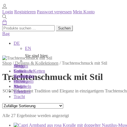
Login
Registrieren
Passwort vergessen
Mein Konto
Suchen
Suchen
nach:
Bag
DE
EN
Sie sind hier:
Sie sind hier:
Sie sind hier:
Shop
/
Designs & Kollektionen
/
Trachtenschmuck mit Stil
Shop
Designs
About
Colliers & Ketten
Terra Luxe
Sonnia
Trachtenschmuck mit Stil
Armbänder
Tasseln
Philosophie
Ohrringe
Perlen
Showroom
Ringe
Muscheln
Atelier
SONNIA vereint Tradition und Eleganz in einzigartigem Trachtenschmu
Broschen
Blüten
Tracht
Alle 27 Ergebnisse werden angezeigt