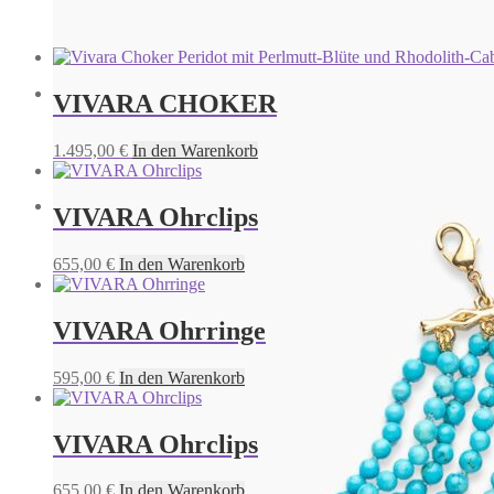
CAPRI CHOKER
1.795,00
€
In den Warenkorb
VIVARA CHOKER
Capri Choker
1.495,00
€
In den Warenkorb
1.795,00
€
In den Warenkorb
VIVARA Ohrclips
Capri Choker
655,00
€
In den Warenkorb
1.795,00
€
In den Warenkorb
VIVARA Ohrringe
595,00
€
In den Warenkorb
VIVARA Ohrclips
655,00
€
In den Warenkorb