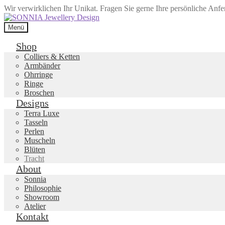
Wir verwirklichen Ihr Unikat. Fragen Sie gerne Ihre persönliche Anf
Zur
Zum
Navigation
Inhalt
Menü
springen
springen
Shop
Colliers & Ketten
Armbänder
Ohrringe
Ringe
Broschen
Designs
Terra Luxe
Tasseln
Perlen
Muscheln
Blüten
Tracht
About
Sonnia
Philosophie
Showroom
Atelier
Kontakt