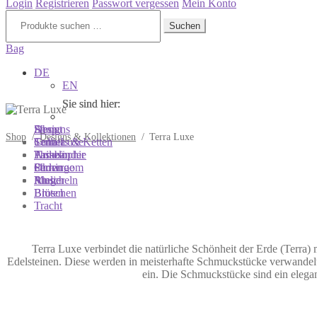
Login
Registrieren
Passwort vergessen
Mein Konto
Suchen
nach:
Suchen
Bag
DE
EN
Sie sind hier:
Sie sind hier:
Sie sind hier:
Shop
Designs
About
Shop
/
Designs & Kollektionen
/
Terra Luxe
Colliers & Ketten
Terra Luxe
Sonnia
Armbänder
Tasseln
Philosophie
Ohrringe
Perlen
Showroom
Ringe
Muscheln
Atelier
Broschen
Blüten
Tracht
Terra Luxe verbindet die natürliche Schönheit der Erde (Terra
Edelsteinen. Diese werden in meisterhafte Schmuckstücke verwandelt.
ein. Die Schmuckstücke sind ein elegan