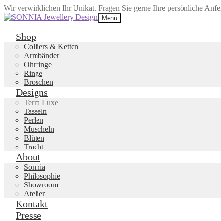
Wir verwirklichen Ihr Unikat. Fragen Sie gerne Ihre persönliche Anf
Zur
Zum
Menü
Navigation
Inhalt
springen
springen
Shop
Colliers & Ketten
Armbänder
Ohrringe
Ringe
Broschen
Designs
Terra Luxe
Tasseln
Perlen
Muscheln
Blüten
Tracht
About
Sonnia
Philosophie
Showroom
Atelier
Kontakt
Presse