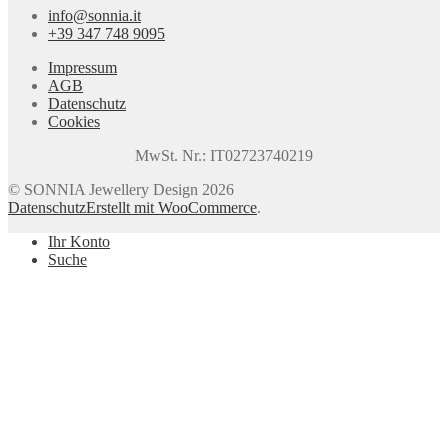
info@sonnia.it
+39 347 748 9095
Impressum
AGB
Datenschutz
Cookies
MwSt. Nr.: IT02723740219
© SONNIA Jewellery Design 2026
Datenschutz
Erstellt mit WooCommerce
.
Ihr Konto
Suche
Suchen
Suchen
nach:
Warenkorb
0