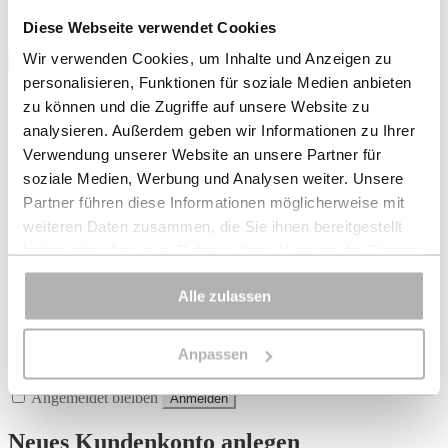
EN
Diese Webseite verwendet Cookies
Login
Registrieren
Passwort vergessen
Mein Konto
Suchen
Wir verwenden Cookies, um Inhalte und Anzeigen zu
Suchen
nach:
Bag
personalisieren, Funktionen für soziale Medien anbieten
zu können und die Zugriffe auf unsere Website zu
DE
analysieren. Außerdem geben wir Informationen zu Ihrer
EN
Verwendung unserer Website an unsere Partner für
Sie sind hier:
Sie sind hier:
Sie sind hier:
Shop
/
Mein Konto
/
Bestellungen
soziale Medien, Werbung und Analysen weiter. Unsere
Shop
Designs
About
Partner führen diese Informationen möglicherweise mit
Anmelden
Colliers & Ketten
Terra Luxe
Sonnia
weiteren Daten zusammen, die Sie ihnen bereitgestellt
Armbänder
Tasseln
Philosophie
Ohrringe
Perlen
Showroom
Erforderlich
haben oder die sie im Rahmen Ihrer Nutzung der Dienste
Benutzername oder E-Mail-Adresse
*
Ringe
Muscheln
Atelier
gesammelt haben.
Broschen
Blüten
Erforderlich
Passwort
*
Alle zulassen
Tracht
Bei bestimmten Diensten wie Google Analytics kann eine
Passwort vergessen?
Speicherung von Daten in Drittländern, wie z.B. USA,
Anpassen
Alternative:
nicht ausgeschlossen werden.
Angemeldet bleiben
Anmelden
Neues Kundenkonto anlegen