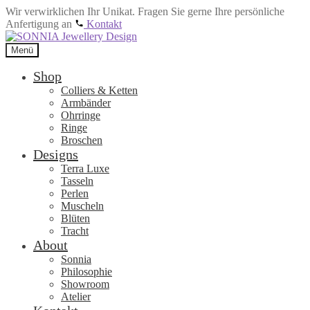
Wir verwirklichen Ihr Unikat. Fragen Sie gerne Ihre persönliche
Anfertigung an
Kontakt
Zur
Zum
Navigation
Inhalt
Menü
springen
springen
Shop
Colliers & Ketten
Armbänder
Ohrringe
Ringe
Broschen
Designs
Terra Luxe
Tasseln
Perlen
Muscheln
Blüten
Tracht
About
Sonnia
Philosophie
Showroom
Atelier