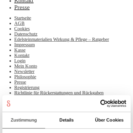
Kontakt
Presse
Startseite
AGB
Cookies
Datenschutz
Edelsteinmaterialien Wirkung & Pflege – Ratgeber
Impressum
Kasse
Kontakt
Login
Mein Konto
Newsletter
Philosophie
Presse
Registrierung
Richtlinie für Rückerstattungen und Rückgaben
Schmuck-Atelier
Showroom
Sonnia
Versand
Warenkorb
Zustimmung
Details
Über Cookies
DE