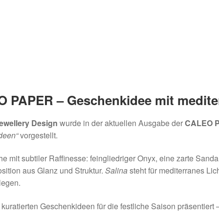
O PAPER – Geschenkidee mit medite
wellery Design
wurde in der aktuellen Ausgabe der
CALEO PA
deen“
vorgestellt.
 mit subtiler Raffinesse: feingliedriger Onyx, eine zarte San
tion aus Glanz und Struktur.
Salina
steht für mediterranes Lich
legen.
 kuratierten Geschenkideen für die festliche Saison präsentiert