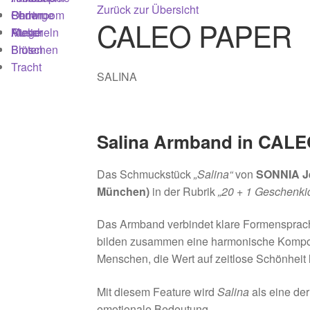
Zurück zur Übersicht
Ohrringe
Perlen
Showroom
CALEO PAPER
Ringe
Muscheln
Atelier
Broschen
Blüten
Tracht
SALINA
Salina Armband in CALE
Das Schmuckstück
„Salina“
von
SONNIA Je
München)
in der Rubrik
„20 + 1 Geschenki
Das Armband verbindet klare Formensprache
bilden zusammen eine harmonische Komposi
Menschen, die Wert auf zeitlose Schönheit 
Mit diesem Feature wird
Salina
als eine der
emotionale Bedeutung.