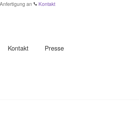
e Anfertigung an
Kontakt
Kontakt
Presse
einmaterialien Wirkung & Pflege – Ratgeber
Impressum
Kasse
sophie
Presse
Registrierung
aben
Schmuck-Atelier
Showroom
Sonnia
Versand
Warenkorb