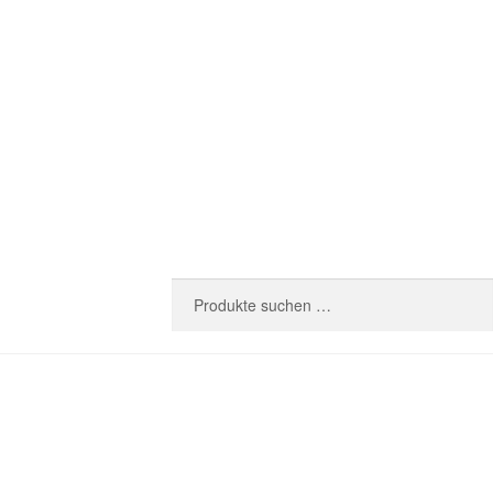
Suchen
Suchen
nach: