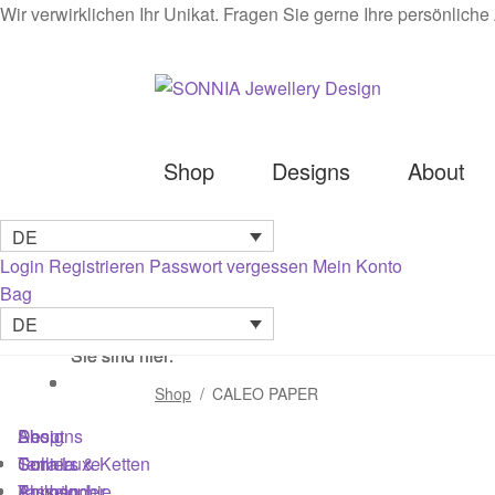
Wir verwirklichen Ihr Unikat. Fragen Sie gerne Ihre persönlich
Zur
Zum
Navigation
Inhalt
springen
springen
Shop
Designs
About
DE
Startseite
AGB
Cookies
Datenschutz
Edelst
Login
Registrieren
Passwort vergessen
Mein Konto
Bag
Kontakt
Login
Mein Konto
Newsletter
Philo
DE
Sie sind hier:
Sie sind hier:
Sie sind hier:
Richtlinie für Rückerstattungen und Rückg
Shop
/
CALEO PAPER
Shop
Designs
About
Colliers & Ketten
Terra Luxe
Sonnia
Armbänder
Tasseln
Philosophie