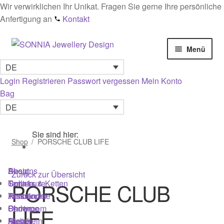
Wir verwirklichen Ihr Unikat. Fragen Sie gerne Ihre persönliche
Anfertigung an
Kontakt
Zur
Zum
Menü
Navigation
Inhalt
DE
springen
springen
Startseite
Login
Registrieren
Passwort vergessen
Mein Konto
Bag
AGB
DE
Cookies
Sie sind hier:
Sie sind hier:
Sie sind hier:
Shop
/
PORSCHE CLUB LIFE
Datenschutz
Shop
Designs
About
Zurück zur Übersicht
Edelsteinmaterialien Wirkung & Pflege – Ratgeber
Colliers & Ketten
Terra Luxe
Sonnia
PORSCHE CLUB
Armbänder
Tasseln
Philosophie
Impressum
Ohrringe
Perlen
Showroom
LIFE
Ringe
Muscheln
Atelier