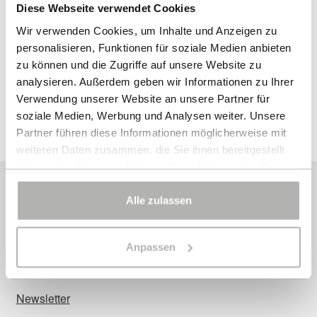
Diese Webseite verwendet Cookies
Schmuck-Atelier
Wir verwenden Cookies, um Inhalte und Anzeigen zu
personalisieren, Funktionen für soziale Medien anbieten
zu können und die Zugriffe auf unsere Website zu
Showroom
analysieren. Außerdem geben wir Informationen zu Ihrer
Verwendung unserer Website an unsere Partner für
Sonnia
soziale Medien, Werbung und Analysen weiter. Unsere
Partner führen diese Informationen möglicherweise mit
Versand
weiteren Daten zusammen, die Sie ihnen bereitgestellt
haben oder die sie im Rahmen Ihrer Nutzung der Dienste
Warenkorb
gesammelt haben.
Instagram
Alle zulassen
Facebook
Bei bestimmten Diensten wie Google Analytics kann eine
Speicherung von Daten in Drittländern, wie z.B. USA,
Anpassen
nicht ausgeschlossen werden.
Kontakt
Newsletter