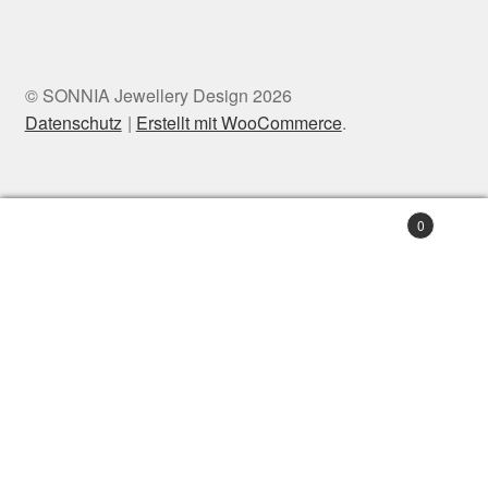
© SONNIA Jewellery Design 2026
Datenschutz
Erstellt mit WooCommerce
.
0
Suchen
Suchen
nach: