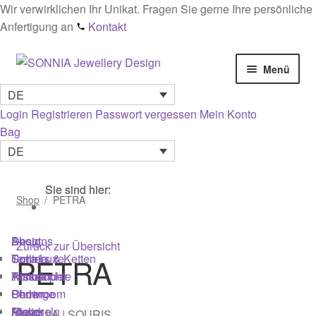
Wir verwirklichen Ihr Unikat. Fragen Sie gerne Ihre persönliche
Anfertigung an
Kontakt
Zur
Zum
Menü
Navigation
Inhalt
DE
springen
springen
Startseite
Login
Registrieren
Passwort vergessen
Mein Konto
Bag
AGB
DE
Cookies
Sie sind hier:
Sie sind hier:
Sie sind hier:
Shop
/
PETRA
Datenschutz
Shop
Designs
About
Zurück zur Übersicht
Edelsteinmaterialien Wirkung & Pflege – Ratgeber
Colliers & Ketten
Terra Luxe
Sonnia
PETRA
Armbänder
Tasseln
Philosophie
Impressum
Ohrringe
Perlen
Showroom
Ringe
Muscheln
Atelier
BAQUIA | SOURIS