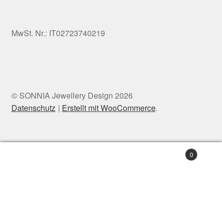
MwSt. Nr.: IT02723740219
© SONNIA Jewellery Design 2026
Datenschutz
Erstellt mit WooCommerce
.
0
Suchen
Suchen
nach: