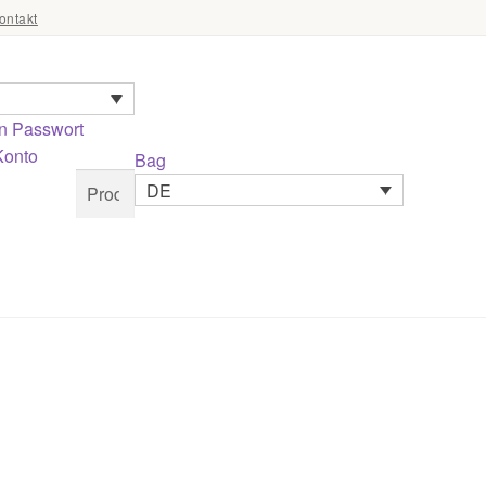
ontakt
n
Passwort
Konto
Bag
Suchen
Suchen
DE
nach: