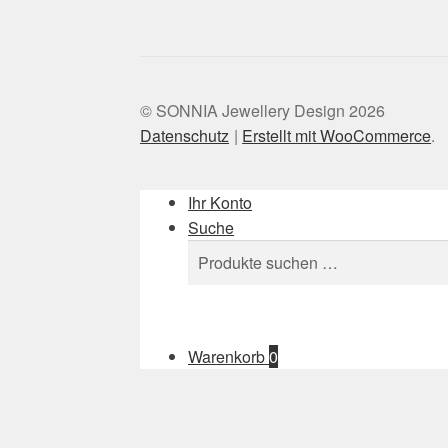
© SONNIA Jewellery Design 2026
Datenschutz
Erstellt mit WooCommerce
.
Ihr Konto
Suche
Suchen
Suchen
nach:
Warenkorb
0