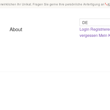
erwirklichen Ihr Unikat. Fragen Sie gerne Ihre persönliche Anfertigung an
K
DE
About
Login
Registriere
vergessen
Mein 
tenschutz
ung & Pflege – Ratgeber
Login
Mein Konto
esse
Registrierung