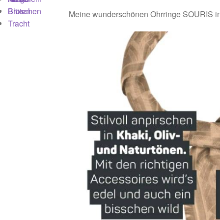
Broschen
Blüten
Meine wunderschönen Ohrringe SOURIS in 
Richtlinie für Rückerstat
Tracht
Schmuck-Atelier
Showroo
Warenkorb