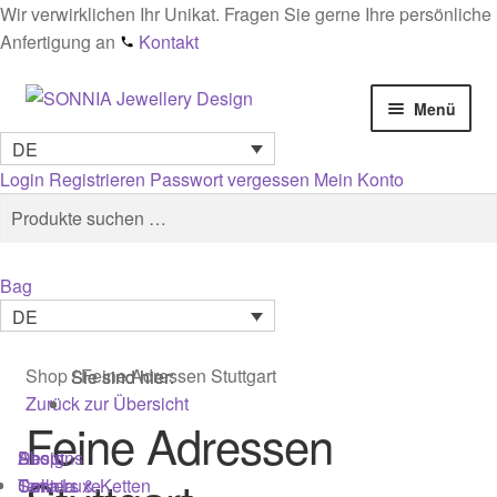
Wir verwirklichen Ihr Unikat. Fragen Sie gerne Ihre persönliche
Anfertigung an
Kontakt
Zur
Zum
Menü
Navigation
Inhalt
DE
springen
springen
Startseite
Login
Registrieren
Passwort vergessen
Mein Konto
Suchen
Suchen
AGB
nach:
Cookies
Bag
DE
Datenschutz
Shop
/
Feine Adressen Stuttgart
Sie sind hier:
Sie sind hier:
Sie sind hier:
Edelsteinmaterialien Wirkung & Pflege – Ratgeber
Zurück zur Übersicht
Feine Adressen
Impressum
Shop
Designs
About
Colliers & Ketten
Terra Luxe
Sonnia