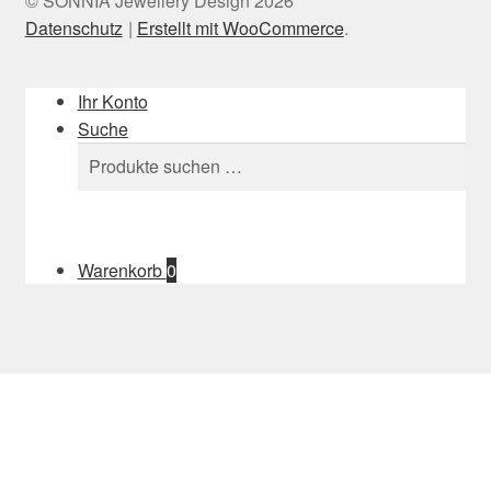
© SONNIA Jewellery Design 2026
Datenschutz
Erstellt mit WooCommerce
.
Ihr Konto
Suche
Suchen
Suchen
nach:
Warenkorb
0