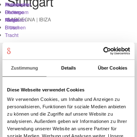
Stuttgart
Armbänder
Tasseln
Philosophie
Kasse
Ohrringe
Perlen
Showroom
SARDEGNA | IBIZA
Ringe
Muscheln
Atelier
Kontakt
Broschen
Blüten
Tracht
Login
Mein Konto
Instagram
Facebook
Zustimmung
Details
Über Cookies
Newsletter
Philosophie
Diese Webseite verwendet Cookies
Kontakt
Wir verwenden Cookies, um Inhalte und Anzeigen zu
Presse
Newsletter
personalisieren, Funktionen für soziale Medien anbieten
Versand
zu können und die Zugriffe auf unsere Website zu
Registrierung
analysieren. Außerdem geben wir Informationen zu Ihrer
Verwendung unserer Website an unsere Partner für
Richtlinie für Rückerstattungen und Rückgaben
soziale Medien, Werbung und Analysen weiter. Unsere