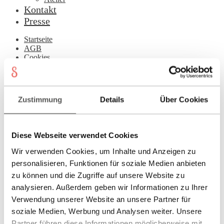
Kontakt
Presse
Startseite
AGB
Cookies
Datenschutz
Edelsteinmaterialien Wirkung & Pflege – Ratgeber
Impressum
Kasse
Zustimmung
Details
Über Cookies
Kontakt
Login
Mein Konto
Newsletter
Diese Webseite verwendet Cookies
Philosophie
Presse
Wir verwenden Cookies, um Inhalte und Anzeigen zu
Registrierung
personalisieren, Funktionen für soziale Medien anbieten
Richtlinie für Rückerstattungen und Rückgaben
Schmuck-Atelier
zu können und die Zugriffe auf unsere Website zu
Showroom
analysieren. Außerdem geben wir Informationen zu Ihrer
Sonnia
Verwendung unserer Website an unsere Partner für
Versand
Warenkorb
soziale Medien, Werbung und Analysen weiter. Unsere
Partner führen diese Informationen möglicherweise mit