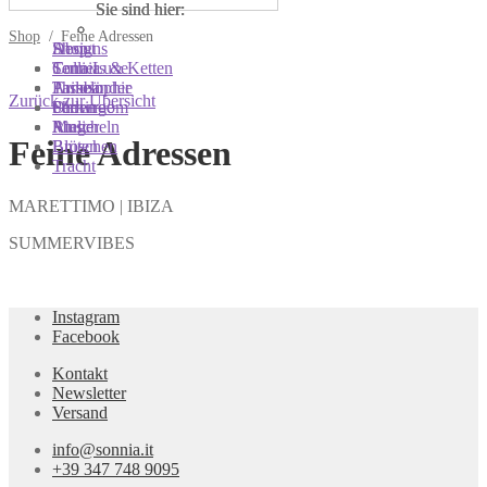
Sie sind hier:
Sie sind hier:
Sie sind hier:
Shop
/
Feine Adressen
Shop
Designs
About
Colliers & Ketten
Terra Luxe
Sonnia
Armbänder
Tasseln
Philosophie
Zurück zur Übersicht
Ohrringe
Perlen
Showroom
Ringe
Muscheln
Atelier
Feine Adressen
Broschen
Blüten
Tracht
MARETTIMO | IBIZA
SUMMERVIBES
Instagram
Facebook
Kontakt
Newsletter
Versand
info@sonnia.it
+39 347 748 9095