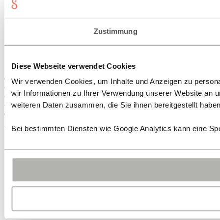
Zustimmung
Diese Webseite verwendet Cookies
Shop
Wir verwenden Cookies, um Inhalte und Anzeigen zu personal
Designs
wir Informationen zu Ihrer Verwendung unserer Website an u
About
Kontakt
weiteren Daten zusammen, die Sie ihnen bereitgestellt habe
Presse
Login
Registrieren
Passwort vergessen
Mein Konto
Bei bestimmten Diensten wie Google Analytics kann eine Spe