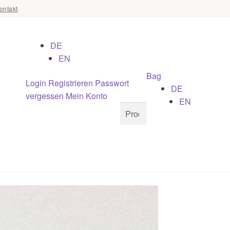
ontakt
DE
EN
Bag
Login
Registrieren
Passwort
DE
vergessen
Mein Konto
EN
Suchen
Suchen
nach: