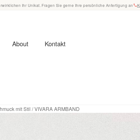
erwirklichen Ihr Unikat. Fragen Sie gerne Ihre persönliche Anfertigung an
K
About
Kontakt
tenschutz
ung & Pflege – Ratgeber
Impressum
Kasse
hmuck mit Stil
/
VIVARA ARMBAND
Newsletter
Philosophie
Presse
Registrierung