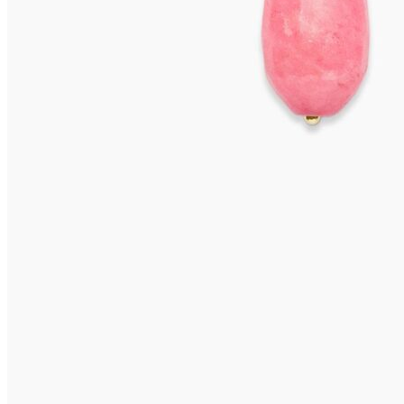
VIVARA Ohrringe
595,00
€
In den Warenkorb
VIVARA Ohrclips
655,00
€
In den Warenkorb