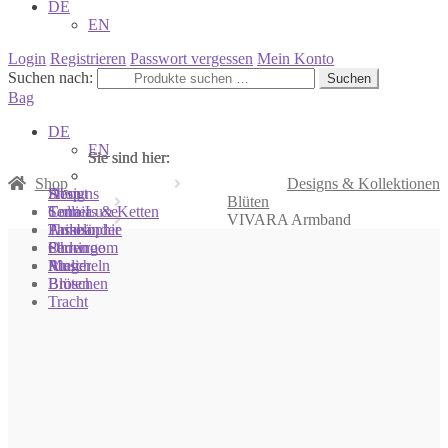
DE
EN
Login
Registrieren
Passwort vergessen
Mein Konto
Suchen nach:
Suchen
Bag
DE
EN
Sie sind hier:
Sie sind hier:
Sie sind hier:
Shop
Designs & Kollektionen
Shop
Designs
About
Blüten
Colliers & Ketten
Terra Luxe
Sonnia
VIVARA Armband
Armbänder
Tasseln
Philosophie
Ohrringe
Perlen
Showroom
Ringe
Muscheln
Atelier
Broschen
Blüten
Tracht