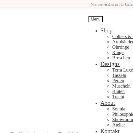
Wir verwirklichen Ihr Unika
Menü
Shop
Colliers &
Armbände
Ohrringe
Ringe
Broschen
Designs
Terra Lux
Tasseln
Perlen
Muscheln
Blüten
Tracht
About
Sonnia
Philosophi
Showroo
Atelier
Kontakt