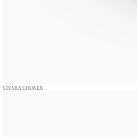
1.795,00
€
In den Warenkorb
CAPRI Armband
875,00
€
In den Warenkorb
VIVARA Ohrclips
655,00
€
In den Warenkorb
VIVARA CHOKER