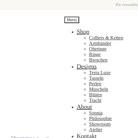
Wir verwirklic
Menü
Shop
Colliers & Ketten
Armbänder
Ohrringe
Ringe
Broschen
Designs
Terra Luxe
Tasseln
Perlen
Muscheln
Blüten
Tracht
About
Sonnia
Philosophie
Showroom
Atelier
Kontakt