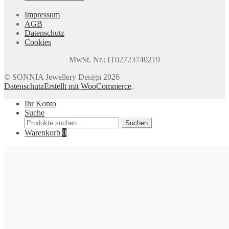
Impressum
AGB
Datenschutz
Cookies
MwSt. Nr.: IT02723740219
© SONNIA Jewellery Design 2026
Datenschutz
Erstellt mit WooCommerce
.
Ihr Konto
Suche
Suchen
Suchen
nach:
Warenkorb
0