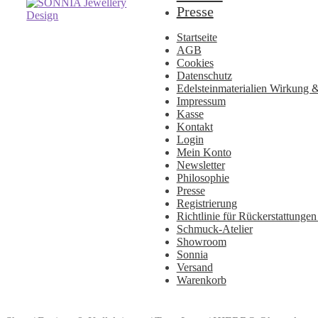
Zur
Zum
Presse
Navigation
Inhalt
springen
springen
Startseite
AGB
Cookies
Datenschutz
Edelsteinmaterialien Wirkung 
Impressum
Kasse
Kontakt
Login
Mein Konto
Newsletter
Philosophie
Presse
Registrierung
Richtlinie für Rückerstattung
Schmuck-Atelier
Showroom
Sonnia
Versand
Warenkorb
Sie sind hier:
Sie sind hier:
Sie sind hier: