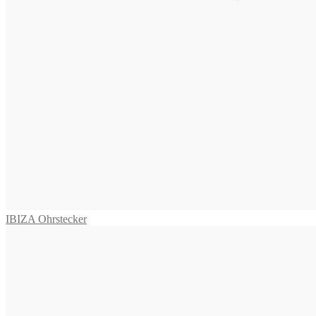
CAPRI Ohrclips
645,00
€
In den Warenkorb
VIVARA Ohrringe
575,00
€
Weiterlesen
BARBUDA Collier
1.695,00
€
In den Warenkorb
IBIZA Ohrstecker