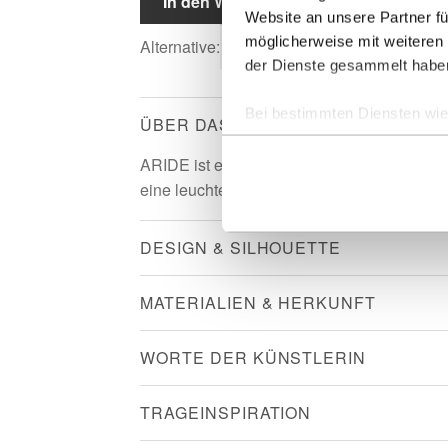
In den Warenkorb
Website an unsere Partner fü
möglicherweise mit weiteren
Alternative:
der Dienste gesammelt habe
Bei bestimmten Diensten wie 
ÜBER DAS SCHMUCKSTÜCK
ausgeschlossen werden.
ARIDE ist ein Paar Ohrstecker wie ein Stüc
eine leuchtende Fläche am Ohr: modern und 
DESIGN & SILHOUETTE
MATERIALIEN & HERKUNFT
WORTE DER KÜNSTLERIN
TRAGEINSPIRATION