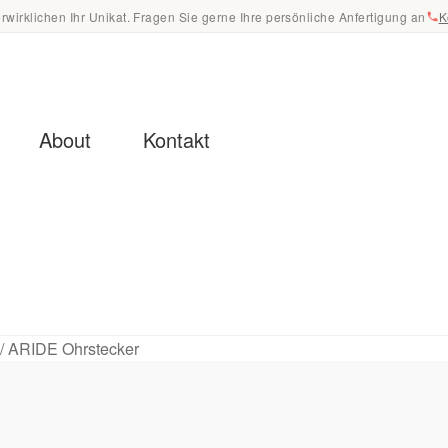
erwirklichen Ihr Unikat. Fragen Sie gerne Ihre persönliche Anfertigung an
K
About
Kontakt
tenschutz
ung & Pflege – Ratgeber
Impressum
Kasse
/
ARIDE Ohrstecker
Newsletter
Philosophie
Presse
Registrierung