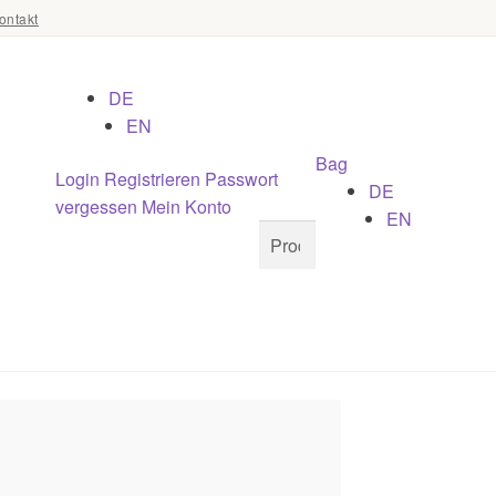
ontakt
DE
EN
Bag
Login
Registrieren
Passwort
DE
vergessen
Mein Konto
EN
Suchen
Suchen
nach: