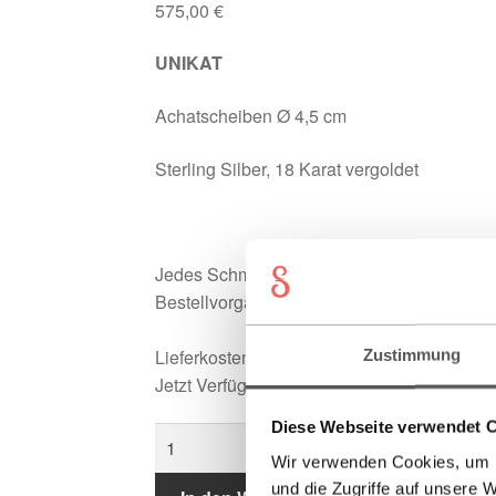
575,00
€
UNIKAT
Achatscheiben Ø 4,5 cm
Sterling Silber, 18 Karat vergoldet
Jedes Schmuckstück wird in Handarbeit indi
Bestellvorgang vermerken.
Lieferkosten & Lieferzeit werden beim Chec
Zustimmung
Jetzt Verfügbar
Diese Webseite verwendet 
ARIDE
Ohrstecker
Wir verwenden Cookies, um I
Menge
und die Zugriffe auf unsere 