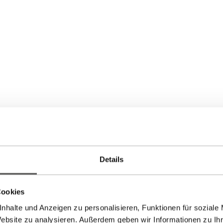
viduell gefertigt. Auch in Gelb- oder Weißgold erhältlich. Prei
k-Out berechnet.
Details
Cookies
nhalte und Anzeigen zu personalisieren, Funktionen für soziale
Website zu analysieren. Außerdem geben wir Informationen zu I