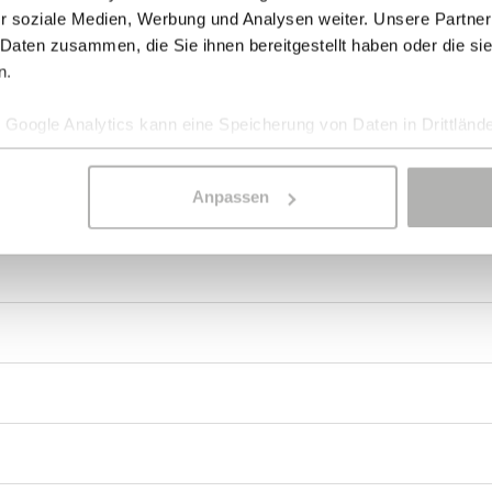
r soziale Medien, Werbung und Analysen weiter. Unsere Partner
 Daten zusammen, die Sie ihnen bereitgestellt haben oder die s
n.
Google Analytics kann eine Speicherung von Daten in Drittlände
k Landschaft aus Licht – ruhig, klar und von natürlicher Elega
Anpassen
zugleich tief verwurzelt in der Schönheit der Natur.