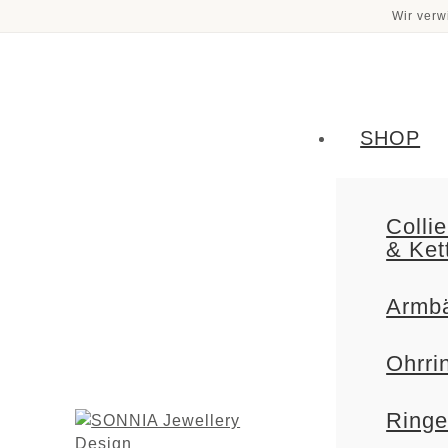
Wir verw
SHOP
Collie
& Ket
Armb
Ohrri
Ring
Zur
Zum
Navigation
Inhalt