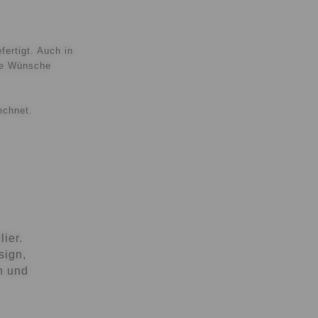
fertigt. Auch in
hre Wünsche
echnet.
ier.
sign,
en und