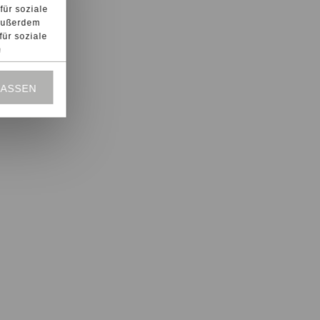
für soziale
 Außerdem
für soziale
n
 oder die
LASSEN
in