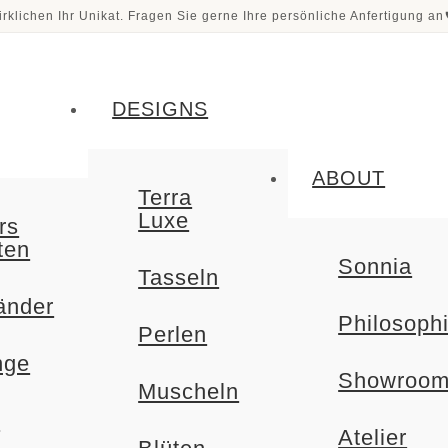
irklichen Ihr Unikat. Fragen Sie gerne Ihre persönliche Anfertigung an
DESIGNS
ABOUT
Terra
Luxe
rs
ten
Sonnia
Tasseln
änder
Philosoph
Perlen
nge
Showroo
Muscheln
e
Atelier