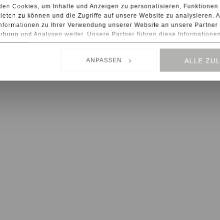
en Cookies, um Inhalte und Anzeigen zu personalisieren, Funktionen 
eten zu können und die Zugriffe auf unsere Website zu analysieren.
nformationen zu Ihrer Verwendung unserer Website an unsere Partner 
bung und Analysen weiter. Unsere Partner führen diese Informatione
ise mit weiteren Daten zusammen, die Sie ihnen bereitgestellt haben
men Ihrer Nutzung der Dienste gesammelt haben.
ANPASSEN
ALLE ZU
ten Diensten wie Google Analytics kann eine Speicherung von Daten 
n, wie z.B. USA, nicht ausgeschlossen werden.