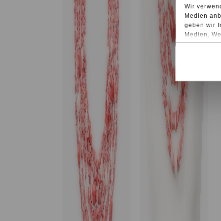
Wir verwend
Medien anbi
geben wir I
Medien, Wer
möglicherwe
sie im Rah
Bei bestimm
Drittländer