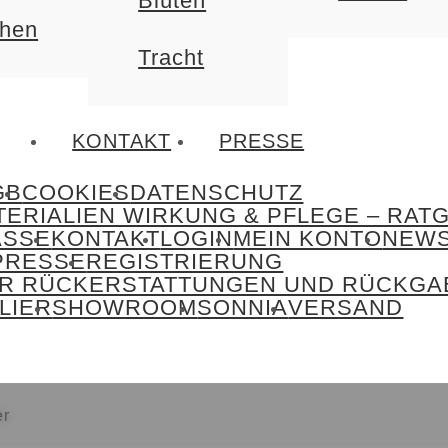
Blüten
chen
Tracht
KONTAKT
PRESSE
GB
COOKIES
DATENSCHUTZ
TERIALIEN WIRKUNG & PFLEGE – RAT
ASSE
KONTAKT
LOGIN
MEIN KONTO
NEWS
PRESSE
REGISTRIERUNG
FÜR RÜCKERSTATTUNGEN UND RÜCKG
LIER
SHOWROOM
SONNIA
VERSAND
er