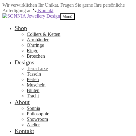
Wir verwirklichen Ihr Unikat. Fragen Sie gerne Ihre persönliche
Anfertigung an
Kontakt
Zur
Zum
Menü
Navigation
Inhalt
springen
springen
Shop
Colliers & Ketten
Armbänder
Ohrringe
Ringe
Broschen
Designs
Terra Luxe
Tasseln
Perlen
Muscheln
Blüten
Tracht
About
Sonnia
Philosophie
Showroom
Atelier
Kontakt