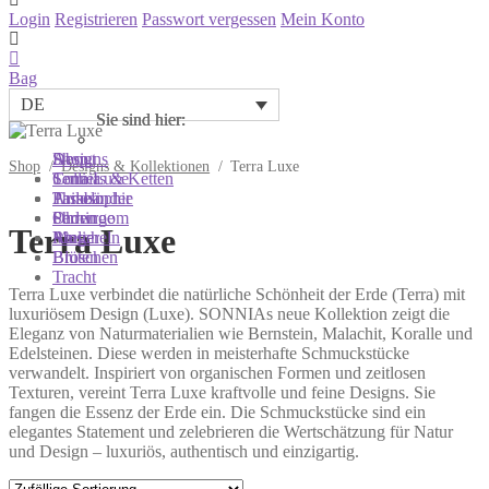
Login
Registrieren
Passwort vergessen
Mein Konto
Bag
DE
Sie sind hier:
Sie sind hier:
Sie sind hier:
Shop
Designs
About
Shop
/
Designs & Kollektionen
/
Terra Luxe
Colliers & Ketten
Terra Luxe
Sonnia
Armbänder
Tasseln
Philosophie
Ohrringe
Perlen
Showroom
Terra Luxe
Ringe
Muscheln
Atelier
Broschen
Blüten
Tracht
Terra Luxe verbindet die natürliche Schönheit der Erde (Terra) mit
luxuriösem Design (Luxe). SONNIAs neue Kollektion zeigt die
Eleganz von Naturmaterialien wie Bernstein, Malachit, Koralle und
Edelsteinen. Diese werden in meisterhafte Schmuckstücke
verwandelt. Inspiriert von organischen Formen und zeitlosen
Texturen, vereint Terra Luxe kraftvolle und feine Designs. Sie
fangen die Essenz der Erde ein. Die Schmuckstücke sind ein
elegantes Statement und zelebrieren die Wertschätzung für Natur
und Design – luxuriös, authentisch und einzigartig.