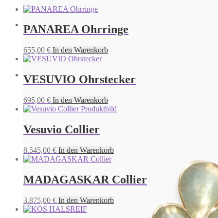
PANAREA Ohrringe
GRENADA Ohrringe
655,00
€
In den Warenkorb
695,00
€
In den Warenkorb
VESUVIO Ohrstecker
KAUAI Ohrringe
695,00
€
In den Warenkorb
695,00
€
In den Warenkorb
Vesuvio Collier
8.545,00
€
In den Warenkorb
MADAGASKAR Collier
3.875,00
€
In den Warenkorb