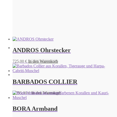
ANDROS Ohrstecker
PANAREA Ohrringe
725,00
€
In den Warenkorb
675,00
€
In den Warenkorb
BARBADOS COLLIER
PANAREA Ohrringe
3.795,00
€
In den Warenkorb
625,00
€
In den Warenkorb
BORA Armband