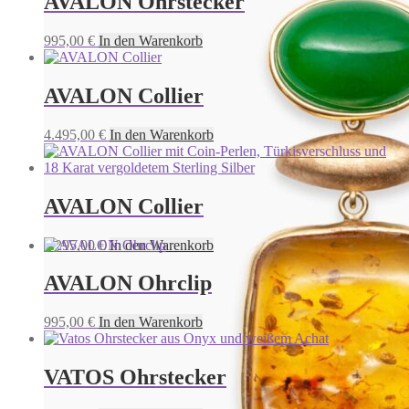
AVALON Ohrstecker
PONZA Ohrstecker
995,00
€
In den Warenkorb
895,00
€
In den Warenkorb
AVALON Collier
4.495,00
€
In den Warenkorb
AVALON Collier
3.295,00
€
In den Warenkorb
AVALON Ohrclip
995,00
€
In den Warenkorb
VATOS Ohrstecker