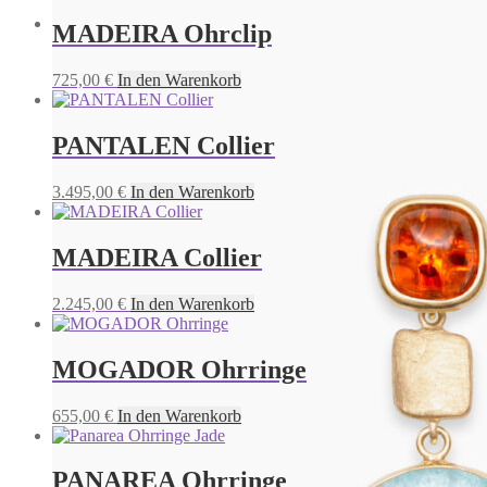
3.475,00
€
In den Warenkorb
MADEIRA Ohrclip
SÃO TOMÉ Ohrstecker
725,00
€
In den Warenkorb
795,00
€
In den Warenkorb
PANTALEN Collier
3.495,00
€
In den Warenkorb
MADEIRA Collier
2.245,00
€
In den Warenkorb
MOGADOR Ohrringe
655,00
€
In den Warenkorb
PANAREA Ohrringe