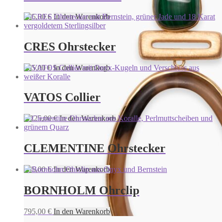
795,00
€
In den Warenkorb
CRES Ohrstecker
695,00
€
In den Warenkorb
VATOS Collier
3.225,00
€
In den Warenkorb
CLEMENTINE Ohrstecker
895,00
€
In den Warenkorb
BORNHOLM Ohrclip
795,00
€
In den Warenkorb