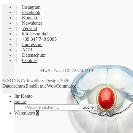
auf.
Instagram
Die
Facebook
Optionen
Kontakt
können
Newsletter
auf
Versand
der
info@sonnia.it
Produktseite
+39 347 748 9095
gewählt
Impressum
werden
AGB
Datenschutz
Cookies
MwSt. Nr.: IT02723740219
© SONNIA Jewellery Design 2026
Datenschutz
Erstellt mit WooCommerce
.
Ihr Konto
Suche
Suchen
Suchen
nach:
Warenkorb
0