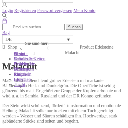
Login
Registrieren
Passwort vergessen
Mein Konto
Suchen
Suchen
nach:
Bag
DE
Sie sind hier:
Sie sind hier:
Sie sind hier:
Shop
Product Edelsteine
Malachit
Shop
Designs
About
Colliers & Ketten
Terra Luxe
Sonnia
Malachit
Armbänder
Tasseln
Philosophie
Ohrringe
Perlen
Showroom
Ringe
Muscheln
Atelier
Broschen
Blüten
Malachit ist ein leuchtend grüner Edelstein mit markanter
Tracht
Bänderung in Hell- und Dunkelgrün. Die Oberfläche ist seidig
glänzend bis matt. Er gehört zur Gruppe der Kupfercarbonate und
wird u. a. in Sambia, Russland und der DR Kongo gefunden.
Der Stein wirkt schützend, fördert Transformation und emotionale
Heilung. Malachit sollte nur trocken mit einem Tuch gereinigt
werden – Wasser und Säuren schädigen ihn. Hochwertige, stark
gebänderte Stücke sind selten und begehrt.