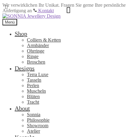
Wir verwirklichen Ihr Unikat. Fragen Sie gerne Ihre persönliche
Anfertigung an
Kontakt
Zur
Zum
Navigation
Inhalt
Menü
springen
springen
Shop
Colliers & Ketten
Armbänder
Ohrringe
Ringe
Broschen
Designs
Terra Luxe
Tasseln
Perlen
Muscheln
Blüten
Tracht
About
Sonnia
Philosophie
Showroom
Atelier