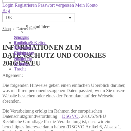
Login
Registrieren
Passwort vergessen
Mein Konto
Bag
DE
Sie sind hier:
Sie sind hier:
Sie sind hier:
Shop
/
Datenschutz
Shop
Designs
About
Colliers & Ketten
Terra Luxe
Sonnia
INFORMATIONEN ZUM
Armbänder
Tasseln
Philosophie
Ohrringe
Perlen
Showroom
DATENSCHUTZ UND COOKIES
Ringe
Muscheln
Atelier
2016/679/EU
Broschen
Blüten
Tracht
Allgemein:
Die folgenden Hinweise geben einen einfachen Überblick darüber,
was mit Ihren personenbezogenen Daten passiert, wenn Sie unsere
Website besuchen oder eines der Formulare auf der Webseite
absenden.
Die Verarbeitung erfolgt im Rahmen der europäischen
Datenschutzgrundverordnung –
DSGVO
. 2016/679/EU
Rechtliche Grundlage für die Verarbeitung ist, dass wir ein
berechtigtes Interesse daran haben (DSGVO Artikel 6, Absatz 1,