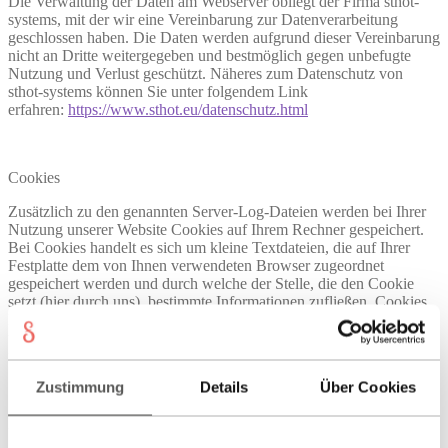
Die Verwaltung der Daten am Webserver obliegt der Firma sthot-
systems, mit der wir eine Vereinbarung zur Datenverarbeitung
geschlossen haben. Die Daten werden aufgrund dieser Vereinbarung
nicht an Dritte weitergegeben und bestmöglich gegen unbefugte
Nutzung und Verlust geschützt. Näheres zum Datenschutz von
sthot-systems können Sie unter folgendem Link
erfahren:
https://www.sthot.eu/datenschutz.html
Cookies
Zusätzlich zu den genannten Server-Log-Dateien werden bei Ihrer
Nutzung unserer Website Cookies auf Ihrem Rechner gespeichert.
Bei Cookies handelt es sich um kleine Textdateien, die auf Ihrer
Festplatte dem von Ihnen verwendeten Browser zugeordnet
gespeichert werden und durch welche der Stelle, die den Cookie
setzt (hier durch uns), bestimmte Informationen zufließen. Cookies
können keine Programme ausführen oder Viren auf Ihren Computer
übertragen. Sie dienen dazu, das Internetangebot insgesamt
nutzerfreundlicher und effektiver zu machen.
Zustimmung
Details
Über Cookies
Einsatz von Cookies: