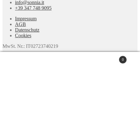
info@sonnia.it
+39 347 748 9095
Impressum
AGB
Datenschutz
Cookies
MwSt. Nr.: IT02723740219
© SONNIA Jewellery Design 2026
0
Datenschutz
Erstellt mit WooCommerce
.
Suchen nach:
Suchen