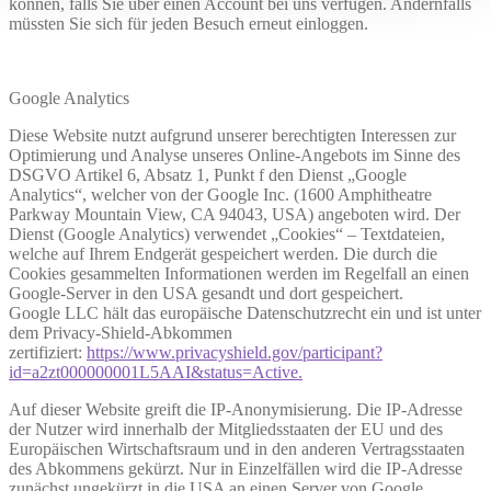
können, falls Sie über einen Account bei uns verfügen. Andernfalls
müssten Sie sich für jeden Besuch erneut einloggen.
Google Analytics
Diese Website nutzt aufgrund unserer berechtigten Interessen zur
Optimierung und Analyse unseres Online-Angebots im Sinne des
DSGVO Artikel 6, Absatz 1, Punkt f den Dienst „Google
Analytics“, welcher von der Google Inc. (1600 Amphitheatre
Parkway Mountain View, CA 94043, USA) angeboten wird. Der
Dienst (Google Analytics) verwendet „Cookies“ – Textdateien,
welche auf Ihrem Endgerät gespeichert werden. Die durch die
Cookies gesammelten Informationen werden im Regelfall an einen
Google-Server in den USA gesandt und dort gespeichert.
Google LLC hält das europäische Datenschutzrecht ein und ist unter
dem Privacy-Shield-Abkommen
zertifiziert:
https://www.privacyshield.gov/participant?
id=a2zt000000001L5AAI&status=Active.
Auf dieser Website greift die IP-Anonymisierung. Die IP-Adresse
der Nutzer wird innerhalb der Mitgliedsstaaten der EU und des
Europäischen Wirtschaftsraum und in den anderen Vertragsstaaten
des Abkommens gekürzt. Nur in Einzelfällen wird die IP-Adresse
zunächst ungekürzt in die USA an einen Server von Google